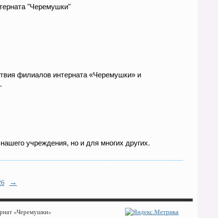
терната "Черемушки"
ствия филиалов интерната «Черемушки» и
.
ашего учреждения, но и для многих других.
→
26
ернат «Черемушки»