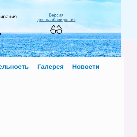
Версия
живания
для слабовидящих
»
ельность
Галерея
Новости