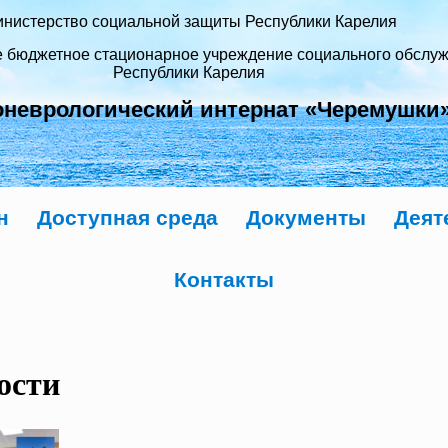
нистерство социальной защиты Республики Карелия
е бюджетное стационарное учреждение социального обслу
Республики Карелия
оневрологический интернат «Черемушки
н
Доступная среда
Документы
Деят
Контакты
ости