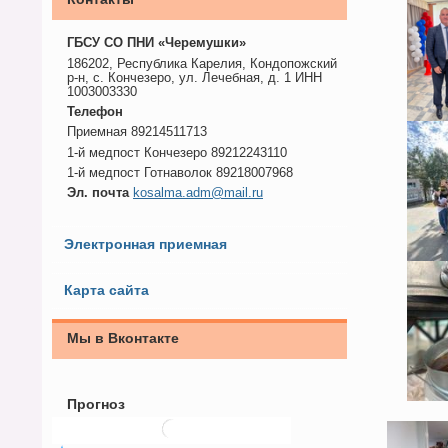
ГБСУ СО ПНИ «Черемушки»
186202, Республика Карелия, Кондопожский
р-н, с. Кончезеро, ул. Лечебная, д. 1 ИНН
1003003330
Телефон
Приемная 89214511713
1-й медпост Кончезеро 89212243110
1-й медпост Готнаволок 89218007968
Эл. почта
kosalma.adm@mail.ru
Электронная приемная
Карта сайта
Мы в Вконтакте
Прогноз