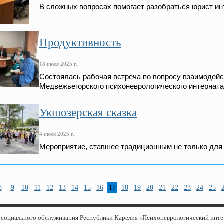
В сложных вопросах помогает разобраться юрист ин
Продуктивность
18 июля 2025 г.
Состоялась рабочая встреча по вопросу взаимодей
Медвежьегорского психоневрологического интерната
Укшозерская сказка
4 июля 2025 г.
Мероприятие, ставшее традиционным не только для н
8
9
10
11
12
13
14
15
16
17
18
19
20
21
22
23
24
25
е социального обслуживания Республики Карелия «Психоневрологический инт