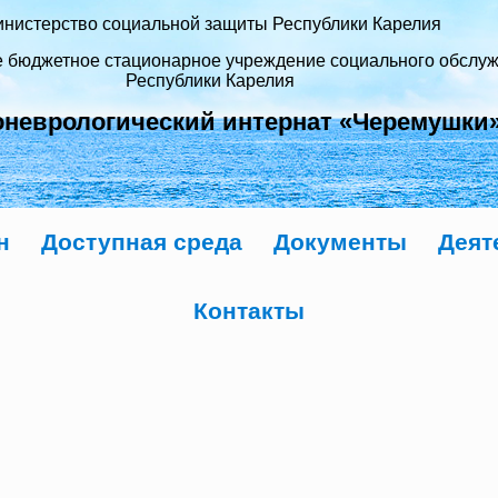
нистерство социальной защиты Республики Карелия
е бюджетное стационарное учреждение социального обслу
Республики Карелия
оневрологический интернат «Черемушки
н
Доступная среда
Документы
Деят
Контакты