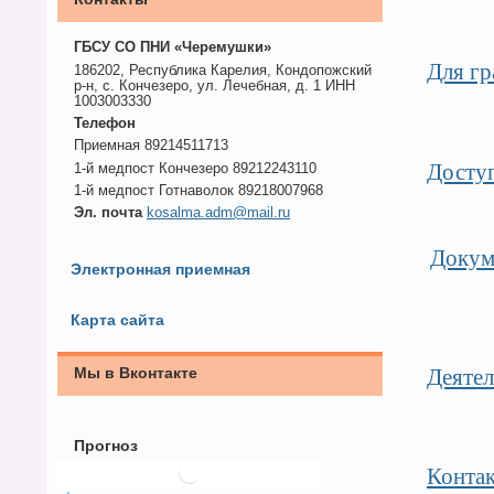
ГБСУ СО ПНИ «Черемушки»
Для г
186202, Республика Карелия, Кондопожский
р-н, с. Кончезеро, ул. Лечебная, д. 1 ИНН
1003003330
Телефон
Приемная 89214511713
Доступ
1-й медпост Кончезеро 89212243110
1-й медпост Готнаволок 89218007968
Эл. почта
kosalma.adm@mail.ru
Докум
Электронная приемная
Карта сайта
Деятел
Мы в Вконтакте
Прогноз
Конта