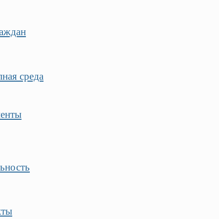
раждан
ная среда
енты
ьность
кты