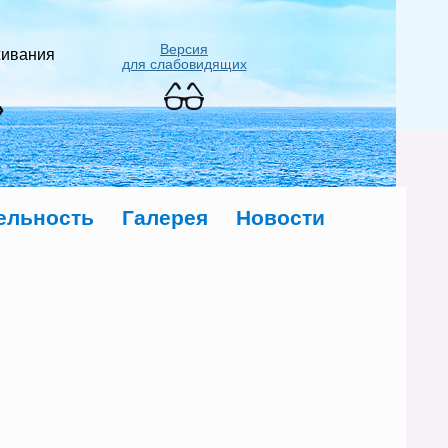
Версия
живания
для слабовидящих
»
ельность
Галерея
Новости