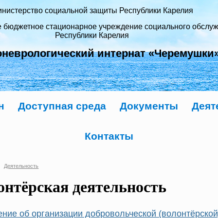
нистерство социальной защиты Республики Карелия
е бюджетное стационарное учреждение социального обслу
Республики Карелия
оневрологический интернат «Черемушки
н
Доступная среда
Документы
Деят
Контакты
Деятельность
онтёрская деятельность
ние об организации добровольческой (волонтёрской