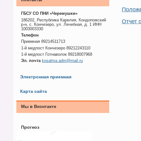
Положе
ГБСУ СО ПНИ «Черемушки»
186202, Республика Карелия, Кондопожский
Отчет 
р-н, с. Кончезеро, ул. Лечебная, д. 1 ИНН
1003003330
Телефон
Приемная 89214511713
1-й медпост Кончезеро 89212243110
1-й медпост Готнаволок 89218007968
Эл. почта
kosalma.adm@mail.ru
Электронная приемная
Карта сайта
Мы в Вконтакте
Прогноз