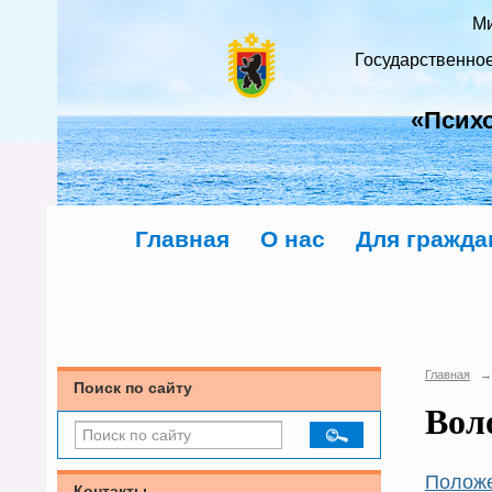
Ми
Государственно
«Псих
Главная
О нас
Для гражда
Главная
→
Поиск по сайту
Вол
Положе
Контакты