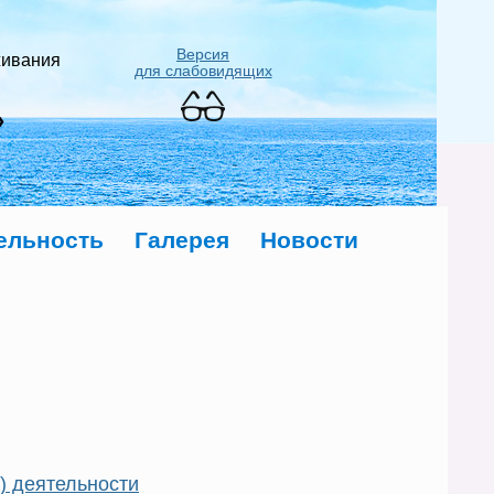
Версия
живания
для слабовидящих
»
ельность
Галерея
Новости
) деятельности