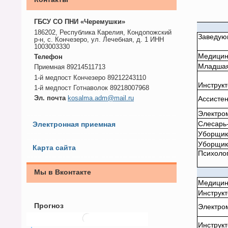
ГБСУ СО ПНИ «Черемушки»
186202, Республика Карелия, Кондопожский
Заведую
р-н, с. Кончезеро, ул. Лечебная, д. 1 ИНН
1003003330
Медицин
Телефон
Младшая
Приемная 89214511713
1-й медпост Кончезеро 89212243110
Инструкт
1-й медпост Готнаволок 89218007968
Эл. почта
kosalma.adm@mail.ru
Ассисте
Электро
Слесарь
Электронная приемная
Уборщик
Уборщик
Карта сайта
Психоло
Мы в Вконтакте
Медицин
Инструкт
Прогноз
Электро
Инструкт