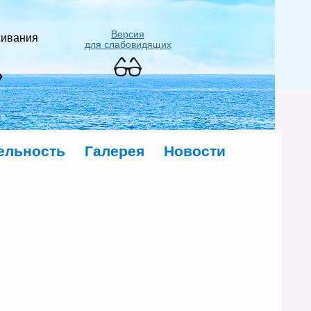
Версия
живания
для слабовидящих
»
ельность
Галерея
Новости