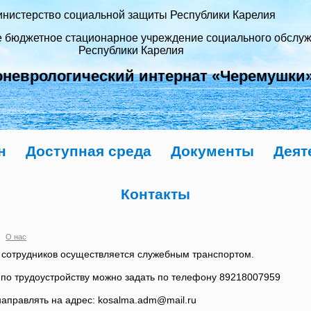
нистерство социальной защиты Республики Карелия
е бюджетное стационарное учреждение социального обслу
Республики Карелия
оневрологический интернат «Черемушки
н
Доступная среда
Документы
Деят
Контакты
О нас
 сотрудников осуществляется служебным транспортом.
по трудоустройству можно задать по телефону 89218007959
аправлять на адрес: kosalma.adm@mail.ru