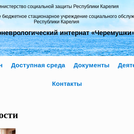
нистерство социальной защиты Республики Карелия
е бюджетное стационарное учреждение социального обслу
Республики Карелия
оневрологический интернат «Черемушки
н
Доступная среда
Документы
Деят
Контакты
ости