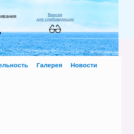
Версия
живания
для слабовидящих
»
ельность
Галерея
Новости