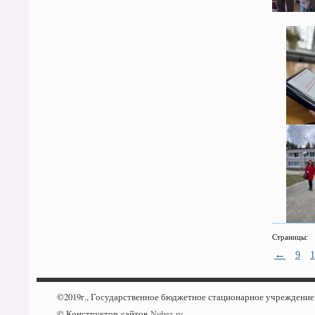
Страницы:
←
9
1
©2019г., Государственное бюджетное стационарное учреждени
© Конструктор сайтов
Nubex.ru