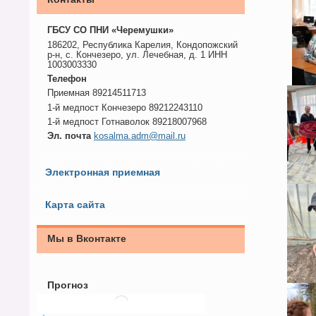
ГБСУ СО ПНИ «Черемушки»
186202, Республика Карелия, Кондопожский
р-н, с. Кончезеро, ул. Лечебная, д. 1 ИНН
1003003330
Телефон
Приемная 89214511713
1-й медпост Кончезеро 89212243110
1-й медпост Готнаволок 89218007968
Эл. почта
kosalma.adm@mail.ru
Электронная приемная
Карта сайта
Мы в Вконтакте
Прогноз