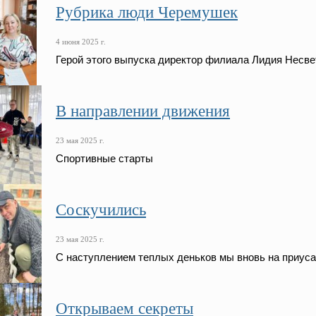
Рубрика люди Черемушек
4 июня 2025 г.
Герой этого выпуска директор филиала Лидия Несве
В направлении движения
23 мая 2025 г.
Спортивные старты
Соскучились
23 мая 2025 г.
С наступлением теплых деньков мы вновь на приуса
Открываем секреты