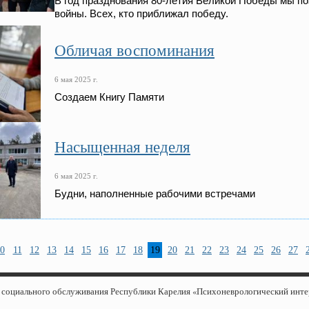
В год празднования 80-летия Великой Победы мы по
войны. Всех, кто приближал победу.
Обличая воспоминания
6 мая 2025 г.
Создаем Книгу Памяти
Насыщенная неделя
6 мая 2025 г.
Будни, наполненные рабочими встречами
0
11
12
13
14
15
16
17
18
19
20
21
22
23
24
25
26
27
е социального обслуживания Республики Карелия «Психоневрологический инт