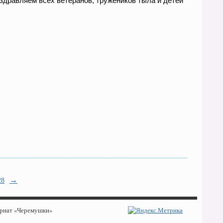
здравляем всех ветеранов, тружеников тыла и детей
→
28
ернат «Черемушки»