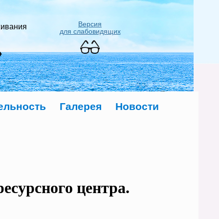
Версия
живания
для слабовидящих
»
ельность
Галерея
Новости
ресурсного центра.