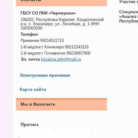
Участие 
Специали
ГБСУ СО ПНИ «Черемушки»
«Анализ 
186202, Республика Карелия, Кондопожский
Республи
р-н, с. Кончезеро, ул. Лечебная, д. 1 ИНН
1003003330
Телефон
Приемная 89214511713
1-й медпост Кончезеро 89212243110
1-й медпост Готнаволок 89218007968
Эл. почта
kosalma.adm@mail.ru
Электронная приемная
Карта сайта
Мы в Вконтакте
Прогноз