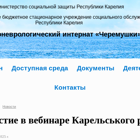
нистерство социальной защиты Республики Карелия
е бюджетное стационарное учреждение социального обслу
Республики Карелия
оневрологический интернат «Черемушки
н
Доступная среда
Документы
Деят
Контакты
Новости
стие в вебинаре Карельського 
025 г.