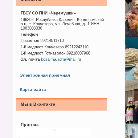
ГБСУ СО ПНИ «Черемушки»
186202, Республика Карелия, Кондопожский
р-н, с. Кончезеро, ул. Лечебная, д. 1 ИНН
1003003330
Телефон
Приемная 89214511713
1-й медпост Кончезеро 89212243110
1-й медпост Готнаволок 89218007968
Эл. почта
kosalma.adm@mail.ru
Электронная приемная
Карта сайта
Мы в Вконтакте
Прогноз