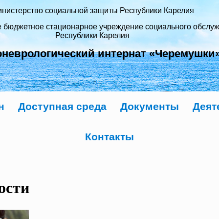
нистерство социальной защиты Республики Карелия
е бюджетное стационарное учреждение социального обслу
Республики Карелия
оневрологический интернат «Черемушки
н
Доступная среда
Документы
Деят
Контакты
ости