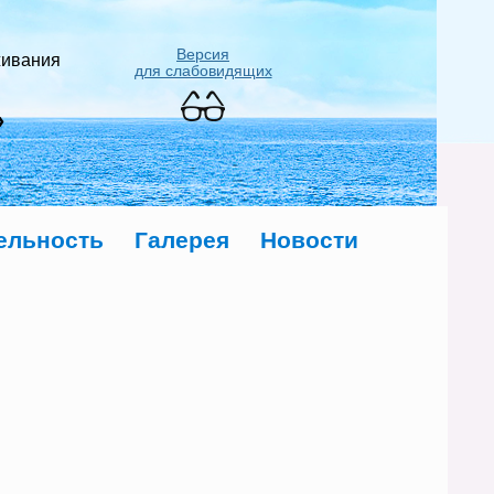
Версия
живания
для слабовидящих
»
ельность
Галерея
Новости