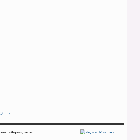
→
20
ернат «Черемушки»