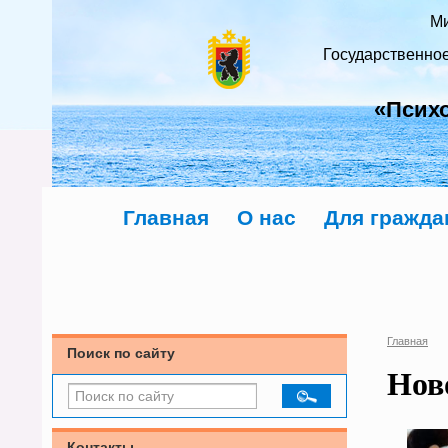
Ми
Государственно
«Псих
Главная
О нас
Для гражда
Главная
Поиск по сайту
Нов
Контакты