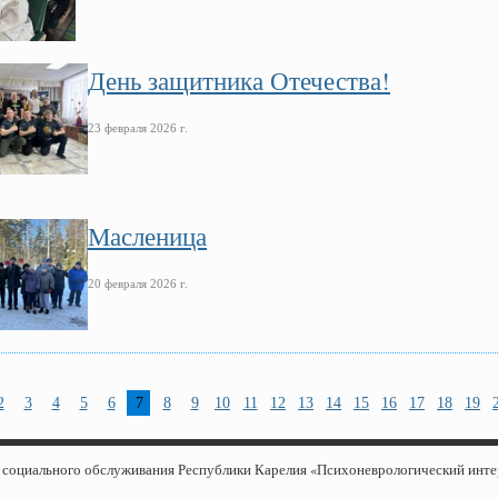
День защитника Отечества!
23 февраля 2026 г.
Масленица
20 февраля 2026 г.
2
3
4
5
6
7
8
9
10
11
12
13
14
15
16
17
18
19
е социального обслуживания Республики Карелия «Психоневрологический инт