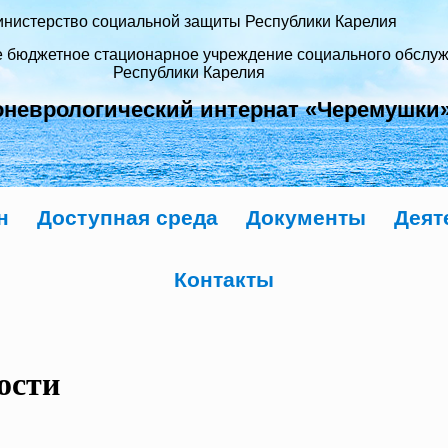
нистерство социальной защиты Республики Карелия
е бюджетное стационарное учреждение социального обслу
Республики Карелия
оневрологический интернат «Черемушки
н
Доступная среда
Документы
Деят
Контакты
ости