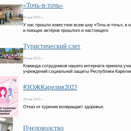
«Точь-в-точь»
30 мая 2023 г.
У нас прошло известное всем шоу «Точь-в-точь», в
и поющих актёров прошлого и настоящего
Туристический слет
29 мая 2023 г.
Команда сотрудников нашего интерната приняла уча
учреждений социальной защиты Республики Карелия
#ЗОЖКарелия2023
29 мая 2023 г.
Отказ от курения возвращает здоровье.
Пчеловодство