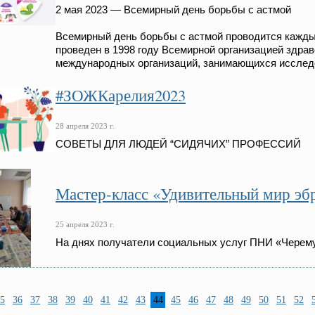
2 мая 2023 — Всемирный день борьбы с астмой
Всемирный день борьбы с астмой проводится каждый
проведен в 1998 году Всемирной организацией здра
международных организаций, занимающихся исслед
#ЗОЖКарелия2023
28 апреля 2023 г.
СОВЕТЫ ДЛЯ ЛЮДЕЙ “СИДЯЧИХ” ПРОФЕССИЙ
Мастер-класс «Удивительный мир эб
25 апреля 2023 г.
На днях получатели социальных услуг ПНИ «Черему
5
36
37
38
39
40
41
42
43
44
45
46
47
48
49
50
51
52