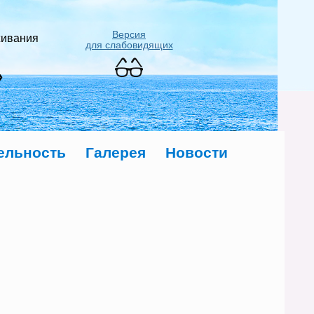
Версия
живания
для слабовидящих
»
ельность
Галерея
Новости