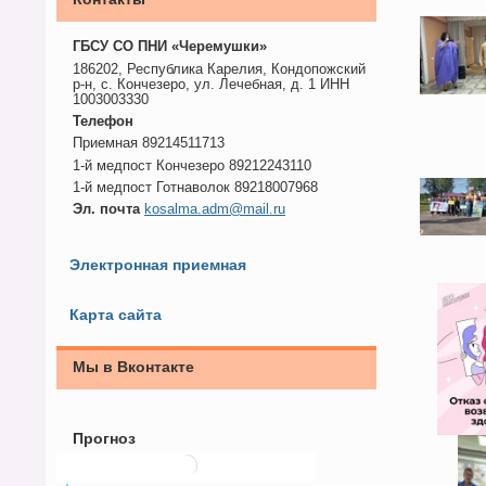
ГБСУ СО ПНИ «Черемушки»
186202, Республика Карелия, Кондопожский
р-н, с. Кончезеро, ул. Лечебная, д. 1 ИНН
1003003330
Телефон
Приемная 89214511713
1-й медпост Кончезеро 89212243110
1-й медпост Готнаволок 89218007968
Эл. почта
kosalma.adm@mail.ru
Электронная приемная
Карта сайта
Мы в Вконтакте
Прогноз