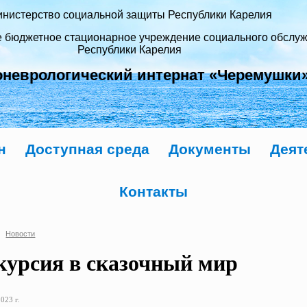
нистерство социальной защиты Республики Карелия
е бюджетное стационарное учреждение социального обслу
Республики Карелия
оневрологический интернат «Черемушки
н
Доступная среда
Документы
Деят
Контакты
Новости
курсия в сказочный мир
023 г.