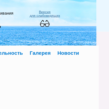
Версия
живания
для слабовидящих
»
ельность
Галерея
Новости