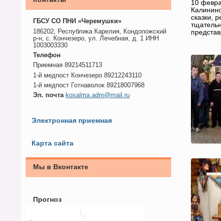
10 февра
Калинино
сказки, 
ГБСУ СО ПНИ «Черемушки»
тщательн
186202, Республика Карелия, Кондопожский
представ
р-н, с. Кончезеро, ул. Лечебная, д. 1 ИНН
1003003330
Телефон
Приемная 89214511713
1-й медпост Кончезеро 89212243110
1-й медпост Готнаволок 89218007968
Эл. почта
kosalma.adm@mail.ru
Электронная приемная
Карта сайта
Мы в Вконтакте
Прогноз