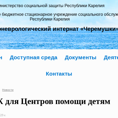
нистерство социальной защиты Республики Карелия
е бюджетное стационарное учреждение социального обслу
Республики Карелия
оневрологический интернат «Черемушки
н
Доступная среда
Документы
Деят
Контакты
Новости
 для Центров помощи детям
23 г.