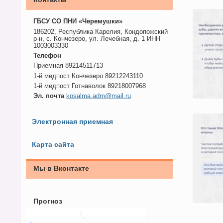
ГБСУ СО ПНИ «Черемушки»
186202, Республика Карелия, Кондопожский
р-н, с. Кончезеро, ул. Лечебная, д. 1 ИНН
1003003330
Телефон
Приемная 89214511713
1-й медпост Кончезеро 89212243110
1-й медпост Готнаволок 89218007968
Эл. почта
kosalma.adm@mail.ru
Электронная приемная
Карта сайта
Мы в Вконтакте
Прогноз