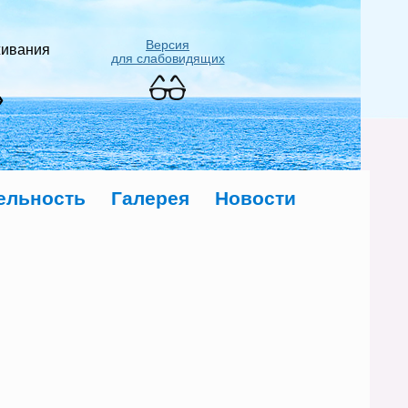
Версия
живания
для слабовидящих
»
ельность
Галерея
Новости