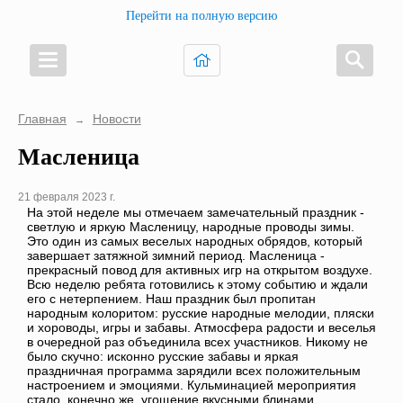
Перейти на полную версию
Главная
Новости
→
Масленица
21 февраля 2023 г.
На этой неделе мы отмечаем замечательный праздник -
светлую и яркую Масленицу, народные проводы зимы.
Это один из самых веселых народных обрядов, который
завершает затяжной зимний период. Масленица -
прекрасный повод для активных игр на открытом воздухе.
Всю неделю ребята готовились к этому событию и ждали
его с нетерпением. Наш праздник был пропитан
народным колоритом: русские народные мелодии, пляски
и хороводы, игры и забавы. Атмосфера радости и веселья
в очередной раз объединила всех участников. Никому не
было скучно: исконно русские забавы и яркая
праздничная программа зарядили всех положительным
настроением и эмоциями. Кульминацией мероприятия
стало, конечно же, угощение вкусными блинами