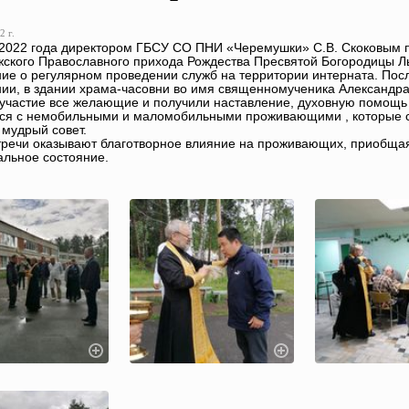
2 г.
2022 года директором ГБСУ СО ПНИ «Черемушки» С.В. Скоковым п
ского Православного прихода Рождества Пресвятой Богородицы Ль
ие о регулярном проведении служб на территории интерната. Пос
ии, в здании храма-часовни во имя священномученика Александра
участие все желающие и получили наставление, духовную помощь и
я с немобильными и маломобильными проживающими , которые см
 мудрый совет.
тречи оказывают благотворное влияние на проживающих, приобщая
льное состояние.