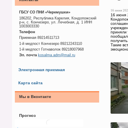
16 июня 202
ГБСУ СО ПНИ «Черемушки»
16 июня 
186202, Республика Карелия, Кондопожский
Кондопож
р-н, с. Кончезеро, ул. Лечебная, д. 1 ИНН
соглашен
1003003330
учрежден
приняли 
Телефон
пообщалс
Приемная 89214511713
получить
1-й медпост Кончезеро 89212243110
Такие вс
эмоциона
1-й медпост Готнаволок 89218007968
Эл. почта
kosalma.adm@mail.ru
Электронная приемная
Карта сайта
Мы в Вконтакте
Прогноз