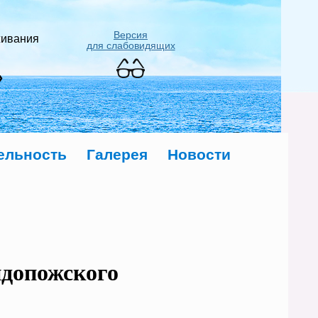
Версия
живания
для слабовидящих
»
ельность
Галерея
Новости
ндопожского