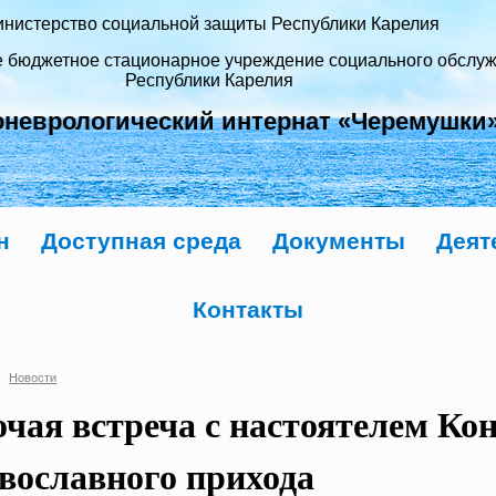
нистерство социальной защиты Республики Карелия
е бюджетное стационарное учреждение социального обслу
Республики Карелия
оневрологический интернат «Черемушки
н
Доступная среда
Документы
Деят
Контакты
Новости
очая встреча с настоятелем Ко
вославного прихода