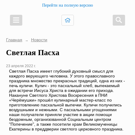
Перейти на полную версию
Главная
Новости
→
Светлая Пасха
23 апреля 2022 г.
Светлая Пасха имеет глубокий духовный смысл для
каждого верующего человека. У этого православного
праздника множество прекрасных традиций, одна из них -
печь куличи. Кулич - это пасхальный хлеб, выпекаемый
для встречи Иисуса Христа в ожидании его прихода.
Накануне Светлого Христова Воскресения в ПНИ
«Черёмушки» прошёл кулинарный мастер-класс по
приготовлению пасхальной выпечки. Куличи получились
воздушными и нежными. С пасхальными угощениями
наши получатели приняли участие в акции помощи
бездомным, организованной Социальным центром
"Попечение", а также посетили храм Великомученицы
Екатерины в преддверии светлого церковного праздника.