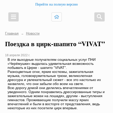
Перейти на полную версию
Главная
Новости
→
Поездка в цирк-шапито “VIVAT”
18 апреля 2022 г.
В эти выходные получателям социальных услуг ПНИ
«Черёмушки» выдалась удивительная возможность
побывать в Цирке - шапито “VIVAT”.
Разноцветные огни, яркие костюмы, зажигательная
музыка, головокружительные трюки, великолепная
дрессура и увлекательный сюжет - все это настолько их
захватило, что они забыли обо всем на свете.
Всю дорогу домой они делились впечатлениями от
увиденного. Одним понравились дрессированные тигры и
зажигательные жокеи на лошадях, другим - выступления
гимнастов. Проживающие получили массу ярких
впечатлений и были в восторге от представления, ведь
некоторые из них посетили цирк впервые.