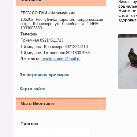
Зима - ч
социальн
Ничто не
ГБСУ СО ПНИ «Черемушки»
Стоит от
186202, Республика Карелия, Кондопожский
здоровья
р-н, с. Кончезеро, ул. Лечебная, д. 1 ИНН
1003003330
Телефон
Приемная 89214511713
1-й медпост Кончезеро 89212243110
1-й медпост Готнаволок 89218007968
Эл. почта
kosalma.adm@mail.ru
Электронная приемная
Карта сайта
Мы в Вконтакте
Прогноз