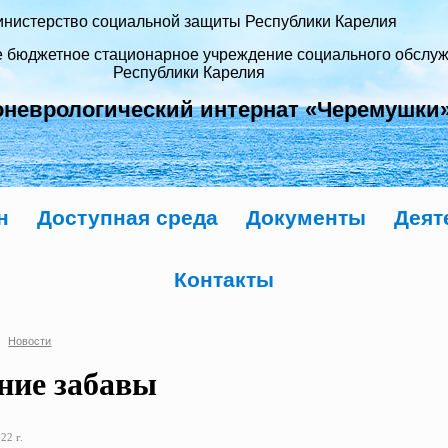
нистерство социальной защиты Республики Карелия
е бюджетное стационарное учреждение социального обслу
Республики Карелия
оневрологический интернат «Черемушки
н
Доступная среда
Документы
Деят
Контакты
Новости
ние забавы
22 г.