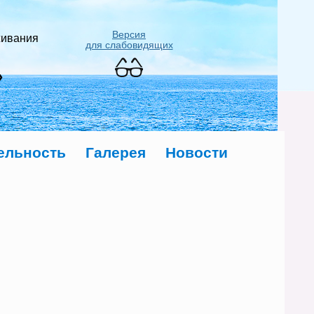
Версия
живания
для слабовидящих
»
ельность
Галерея
Новости