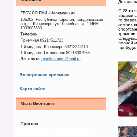
Декада з
С 28-го 
ГБСУ СО ПНИ «Черемушки»
видами с
186202, Республика Карелия, Кондопожский
го февра
р-н, с. Кончезеро, ул. Лечебная, д. 1 ИНН
зимних в
1003003330
спортсме
трамплин
Телефон
Следующи
Приемная 89214511713
полной м
1-й медпост Кончезеро 89212243110
пробуди
1-й медпост Готнаволок 89218007968
Эл. почта
kosalma.adm@mail.ru
Электронная приемная
Карта сайта
Мы в Вконтакте
Прогноз