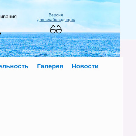
Версия
живания
для слабовидящих
»
ельность
Галерея
Новости