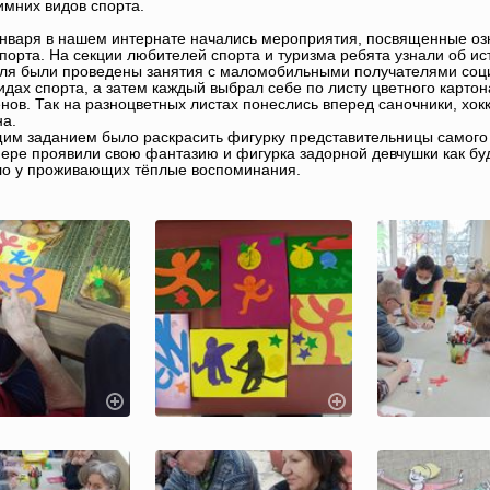
имних видов спорта.
января в нашем интернате начались мероприятия, посвященные о
порта. На секции любителей спорта и туризма ребята узнали об ис
ля были проведены занятия с маломобильными получателями социа
идах спорта, а затем каждый выбрал себе по листу цветного карто
нов. Так на разноцветных листах понеслись вперед саночники, хок
а.
м заданием было раскрасить фигурку представительницы самого кр
ере проявили свою фантазию и фигурка задорной девчушки как буд
ло у проживающих тёплые воспоминания.