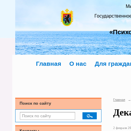
Ми
Государственно
«Псих
Главная
О нас
Для гражда
Главная
→
Поиск по сайту
Дек
2 февраля 20
Контакты