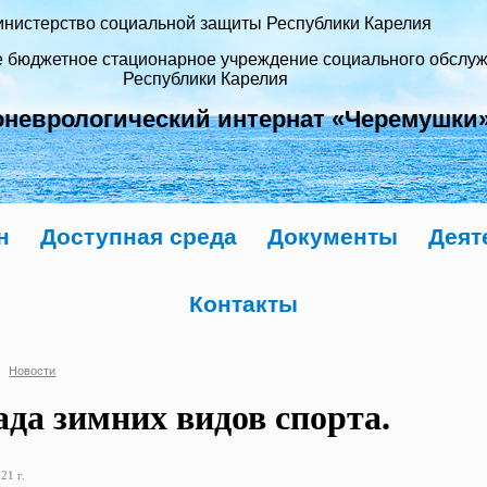
нистерство социальной защиты Республики Карелия
е бюджетное стационарное учреждение социального обслу
Республики Карелия
оневрологический интернат «Черемушки
н
Доступная среда
Документы
Деят
Контакты
Новости
ада зимних видов спорта.
21 г.