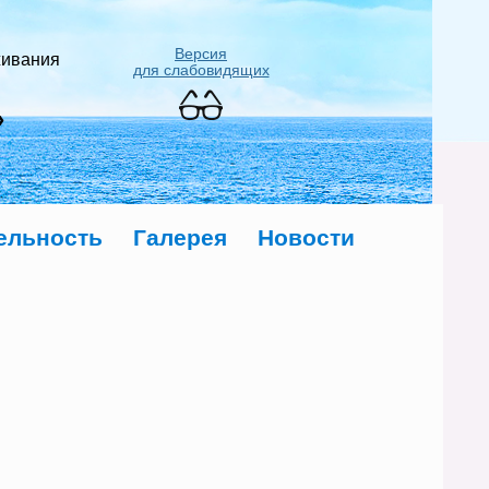
Версия
живания
для слабовидящих
»
ельность
Галерея
Новости