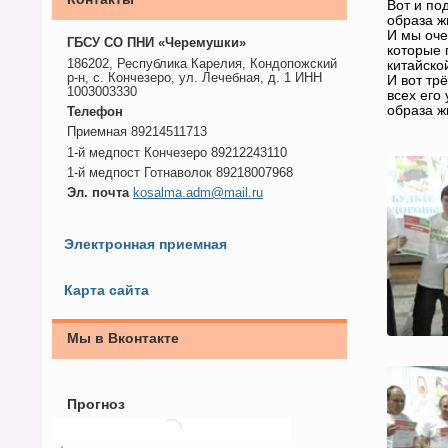
Вот и по
образа ж
И мы оче
ГБСУ СО ПНИ «Черемушки»
которые 
186202, Республика Карелия, Кондопожский
китайско
р-н, с. Кончезеро, ул. Лечебная, д. 1 ИНН
И вот тр
1003003330
всех его
образа ж
Телефон
Приемная 89214511713
1-й медпост Кончезеро 89212243110
1-й медпост Готнаволок 89218007968
Эл. почта
kosalma.adm@mail.ru
Электронная приемная
Карта сайта
Мы в Вконтакте
Прогноз