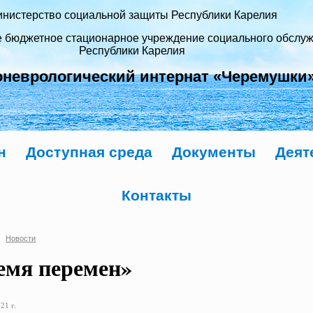
нистерство социальной защиты Республики Карелия
е бюджетное стационарное учреждение социального обслу
Республики Карелия
оневрологический интернат «Черемушки
н
Доступная среда
Документы
Деят
Контакты
Новости
емя перемен»
21 г.