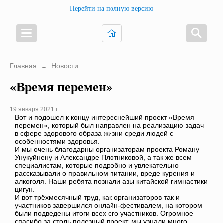
Перейти на полную версию
Главная
Новости
→
«Время перемен»
19 января 2021 г.
Вот и подошел к концу интереснейший проект «Время
перемен», который был направлен на реализацию задач
в сфере здорового образа жизни среди людей с
особенностями здоровья.
И мы очень благодарны организаторам проекта Роману
Унукуйнену и Александре Плотниковой, а так же всем
специалистам, которые подробно и увлекательно
рассказывали о правильном питании, вреде курения и
алкоголя. Наши ребята познали азы китайской гимнастики
цигун.
И вот трёхмесячный труд, как организаторов так и
участников завершился онлайн-фестивалем, на котором
были подведены итоги всех его участников. Огромное
спасибо за столь полезный проект, мы узнали много