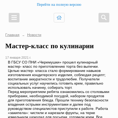
Перейти на полную версию
Главная
Новости
→
Мастер-класс по кулинарии
17 января 2021 г.
В ГБСУ СО ПНИ «Черемушки» прошел кулинарный
мастер- класс по приготовлению торта без выпечки.
Целью мастер- класса стало формирование навыков
изготовления кондитерского изделия, соблюдая рецепт;
воспитание аккуратности и трудолюбие. Получатели
социальных услуг научились готовить крем, правильно
использовать начинку, собирать торт.
Перед мероприятием ребята ознакомились со столовыми
приборами, необходимой посудой, набором продуктов
для приготовления блюда. Прошли технику безопасности
владения острыми инструментами и далее под
руководством специалистов приступили к работе. Работа
«закипела»: чистили и нарезали фрукты, на терке
измельчали шоколад для посыпки, готовили крем. Все