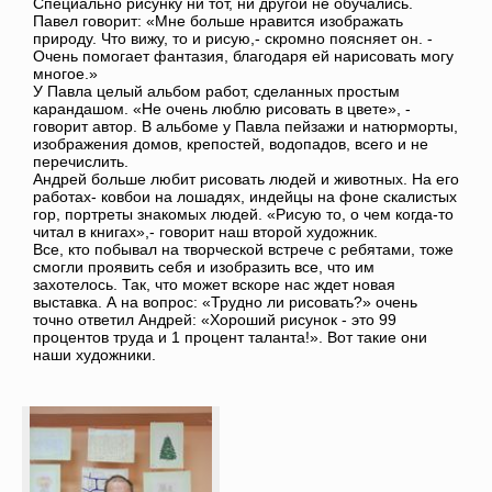
Специально рисунку ни тот, ни другой не обучались.
Павел говорит: «Мне больше нравится изображать
природу. Что вижу, то и рисую,- скромно поясняет он. -
Очень помогает фантазия, благодаря ей нарисовать могу
многое.»
У Павла целый альбом работ, сделанных простым
карандашом. «Не очень люблю рисовать в цвете», -
говорит автор. В альбоме у Павла пейзажи и натюрморты,
изображения домов, крепостей, водопадов, всего и не
перечислить.
Андрей больше любит рисовать людей и животных. На его
работах- ковбои на лошадях, индейцы на фоне скалистых
гор, портреты знакомых людей. «Рисую то, о чем когда-то
читал в книгах»,- говорит наш второй художник.
Все, кто побывал на творческой встрече с ребятами, тоже
смогли проявить себя и изобразить все, что им
захотелось. Так, что может вскоре нас ждет новая
выставка. А на вопрос: «Трудно ли рисовать?» очень
точно ответил Андрей: «Хороший рисунок - это 99
процентов труда и 1 процент таланта!». Вот такие они
наши художники.