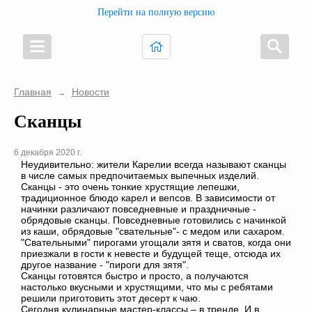
Перейти на полную версию
Главная
Новости
→
Сканцы
6 декабря 2020 г.
Неудивительно: жители Карелии всегда называют сканцы
в числе самых предпочитаемых выпечных изделий.
Сканцы - это очень тонкие хрустящие лепешки,
традиционное блюдо карел и вепсов. В зависимости от
начинки различают повседневные и праздничные -
обрядовые сканцы. Повседневные готовились с начинкой
из каши, обрядовые "свательные"- с медом или сахаром.
"Свательными" пирогами угощали зятя и сватов, когда они
приезжали в гости к невесте и будущей теще, отсюда их
другое название - "пироги для зятя".
Сканцы готовятся быстро и просто, а получаются
настолько вкусными и хрустящими, что мы с ребятами
решили приготовить этот десерт к чаю.
Сегодня кулинарные мастер-классы – в тренде. И в