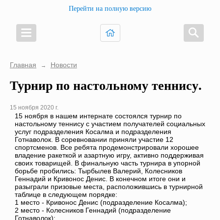
Перейти на полную версию
Главная
Новости
→
Турнир по настольному теннису.
15 ноября 2020 г.
15 ноября в нашем интернате состоялся турнир по
настольному теннису с участием получателей социальных
услуг подразделения Косалма и подразделения
Готнаволок. В соревновании приняли участие 12
спортсменов. Все ребята продемонстрировали хорошее
владение ракеткой и азартную игру, активно поддерживая
своих товарищей. В финальную часть турнира в упорной
борьбе пробились: Тырбылев Валерий, Колесников
Геннадий и Кривонос Денис. В конечном итоге они и
разыграли призовые места, расположившись в турнирной
таблице в следующем порядке:
1 место - Кривонос Денис (подразделение Косалма);
2 место - Колесников Геннадий (подразделение
Готнаволок);