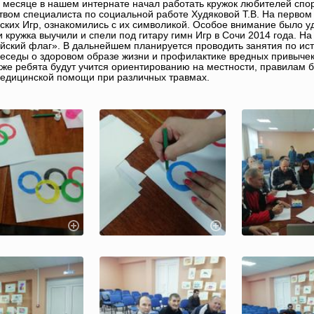
 месяце в нашем интернате начал работать кружок любителей спор
твом специалиста по социальной работе Худяковой Т.В. На первом
ких Игр, ознакомились с их символикой. Особое внимание было 
и кружка выучили и спели под гитару гимн Игр в Сочи 2014 года. Н
ский флаг». В дальнейшем планируется проводить занятия по ист
беседы о здоровом образе жизни и профилактике вредных привычек
кже ребята будут учится ориентированию на местности, правилам б
едицинской помощи при различных травмах.