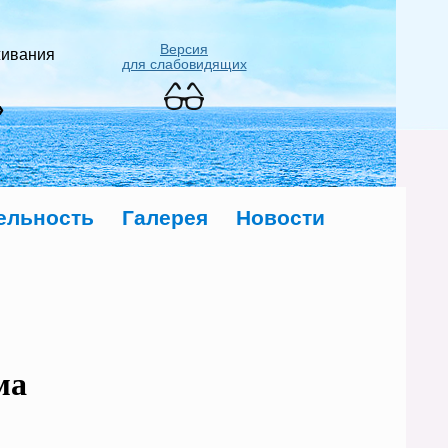
Версия
живания
для слабовидящих
»
ельность
Галерея
Новости
ма