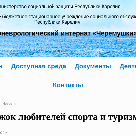
нистерство социальной защиты Республики Карелия
е бюджетное стационарное учреждение социального обслу
Республики Карелия
оневрологический интернат «Черемушки
н
Доступная среда
Документы
Деят
Контакты
Новости
жок любителей спорта и туриз
20 г.