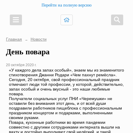
Перейти на полную версию
Главная
Новости
→
День повара
20 октября 2020 г.
«У каждого дела запах особый», знаем мы из знаменитого
стихотворения Джанни Родари «Чем пахнут ремёсла».
Сегодня, 20 октября, свой профессиональный праздник
отмечают люди той профессии, у которой, действительно,
запах особый и очень вкусный - это наши любимые
повара.
Получатели социальных услуг ПНИ «Черемушки» не
оставили без внимания этот день, и от всей души
поздравили работников пищеблока с профессиональным
праздником концертом и подарками, выполненными
своими руками.
Повара, кухонные работники во время пандемии
совместно с другими сотрудниками интерната вышли на
вахту и достойно выполняют свой нелёгкий, и такой