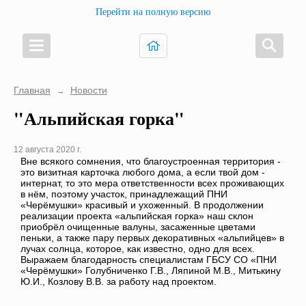
Перейти на полную версию
Главная
Новости
→
"Альпийская горка"
12 августа 2020 г.
Вне всякого сомнения, что благоустроенная территория -
это визитная карточка любого дома, а если твой дом -
интернат, то это мера ответственности всех проживающих
в нём, поэтому участок, принадлежащий ПНИ
«Черёмушки» красивый и ухоженный. В продолжении
реализации проекта «альпийская горка» наш склон
приобрёл очищенные валуны, засаженные цветами
пеньки, а также пару первых декоративных «альпийцев» в
лучах солнца, которое, как известно, одно для всех.
Выражаем благодарность специалистам ГБСУ СО «ПНИ
«Черёмушки» Голубниченко Г.В., Ляпиной М.В., Митькину
Ю.И., Козлову В.В. за работу над проектом.