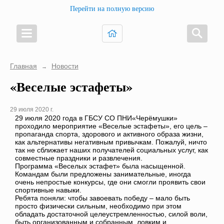
Перейти на полную версию
Главная
Новости
→
«Веселые эстафеты»
29 июля 2020 г.
29 июля 2020 года в ГБСУ СО ПНИ«Черёмушки»
проходило мероприятие «Веселые эстафеты», его цель –
пропаганда спорта, здорового и активного образа жизни,
как альтернативы негативным привычкам. Пожалуй, ничто
так не сближает наших получателей социальных услуг, как
совместные праздники и развлечения.
Программа «Веселых эстафет» была насыщенной.
Командам были предложены занимательные, иногда
очень непростые конкурсы, где они смогли проявить свои
спортивные навыки.
Ребята поняли: чтобы завоевать победу – мало быть
просто физически сильным, необходимо при этом
обладать достаточной целеустремленностью, силой воли,
быть организованным и собранным, ловким и