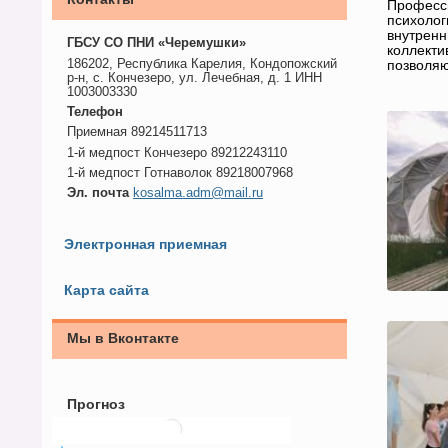
Професси
психолог
внутренн
ГБСУ СО ПНИ «Черемушки»
коллекти
186202, Республика Карелия, Кондопожский
позволяю
р-н, с. Кончезеро, ул. Лечебная, д. 1 ИНН
1003003330
Телефон
Приемная 89214511713
1-й медпост Кончезеро 89212243110
1-й медпост Готнаволок 89218007968
Эл. почта
kosalma.adm@mail.ru
Электронная приемная
Карта сайта
Мы в Вконтакте
Прогноз