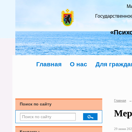
Ми
Государственно
«Псих
Главная
О нас
Для гражда
Главная
→
Поиск по сайту
Мер
29 июня 202
Контакты