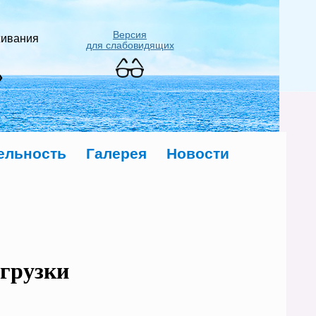
Версия
живания
для слабовидящих
»
ельность
Галерея
Новости
грузки