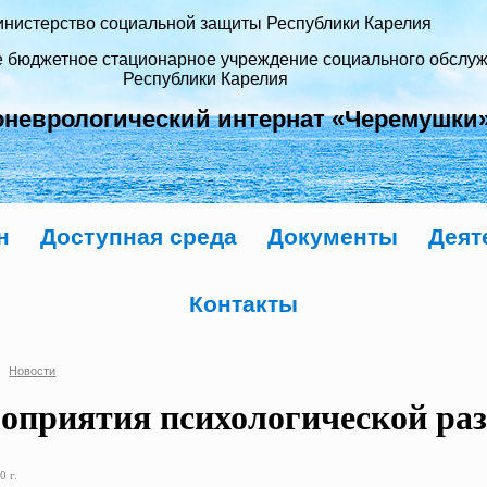
нистерство социальной защиты Республики Карелия
е бюджетное стационарное учреждение социального обслу
Республики Карелия
оневрологический интернат «Черемушки
н
Доступная среда
Документы
Деят
Контакты
Новости
оприятия психологической раз
0 г.