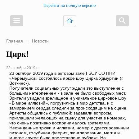
Перейти на полную версию
Главная
Новости
→
Цирк!
23 октября 2019 г.
23 октября 2019 года в актовом зале ГБСУ СО ПНИ
«Черёмушки» состоялось яркое шоу Цирка Удмуртии (г.
Воткинск).
Получатели социальных услуг ждали это выступление с
большим нетерпением - в зале не было свободных мест.
Зрители увидели зрелищное и уникальное цирковое шоу
«В мире иллюзий», погрузились в мир детства, и с
замиранием сердца следили за происходящим на сцене.
Артисты общались с публикой: задавали вопросы,
приглашали желающих на сцену для участия в номерах,
что очень позитивно воспринималось зрителями.
Неожиданные трюки и иллюзии, номер с дрессированным
питоном, голубиная феерия, жонглирование, магия и
многое другое было представлено публике. На