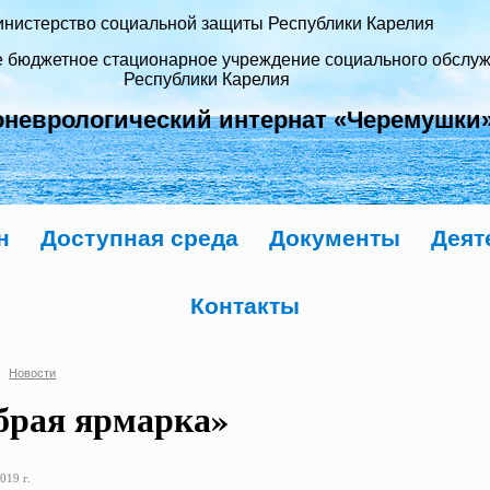
нистерство социальной защиты Республики Карелия
е бюджетное стационарное учреждение социального обслу
Республики Карелия
оневрологический интернат «Черемушки
н
Доступная среда
Документы
Деят
Контакты
Новости
брая ярмарка»
019 г.