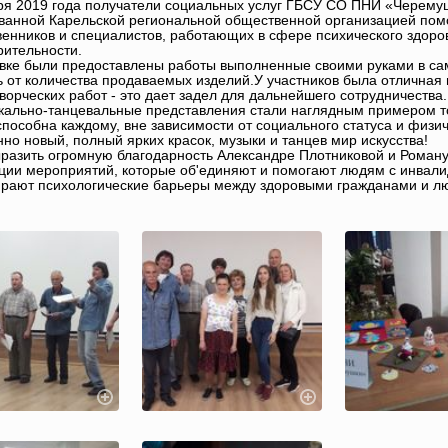
ря 2019 года получатели социальных услуг ГБСУ СО ПНИ «Черемуш
ванной Карельской региональной общественной организацией по
венников и специалистов, работающих в сфере психического здоро
рительности.
вке были предоставлены работы выполненные своими руками в са
 от количества продаваемых изделий.У участников была отличная
ворческих работ - это дает задел для дальнейшего сотрудничества.
кально-танцевальные представления стали наглядным примером тог
способна каждому, вне зависимости от социального статуса и физи
но новый, полный ярких красок, музыки и танцев мир искусства!
разить огромную благодарность Александре Плотниковой и Роману
ции мероприятий, которые об'единяют и помогают людям с инвали
ирают психологические барьеры между здоровыми гражданами и л