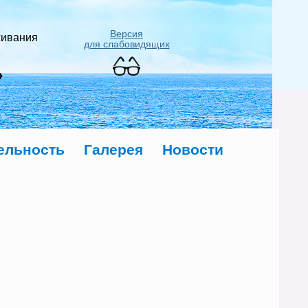
Версия
живания
для слабовидящих
»
ельность
Галерея
Новости