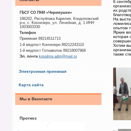
6 сентяб
организо
их родст
ГБСУ СО ПНИ «Черемушки»
благотво
186202, Республика Карелия, Кондопожский
На выста
р-н, с. Кончезеро, ул. Лечебная, д. 1 ИНН
ломились
1003003330
опытом т
Яркие во
Телефон
которая 
Приемная 89214511713
совершен
1-й медпост Кончезеро 89212243110
Хотим вы
организа
1-й медпост Готнаволок 89218007968
также ст
Эл. почта
kosalma.adm@mail.ru
Электронная приемная
Карта сайта
Мы в Вконтакте
Прогноз