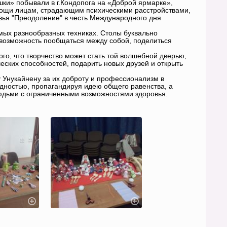
ки» побывали в г.Кондопога на «Доброй ярмарке»,
мощи лицам, страдающим психическими расстройствами,
вья "Преодоление" в честь Международного дня
мых разнообразных техниках. Столы буквально
 возможность пообщаться между собой, поделиться
о, что творчество может стать той волшебной дверью,
ческих способностей, подарить новых друзей и открыть
 Унукайнену за их доброту и профессионализм в
дностью, пропагандируя идею общего равенства, а
юдьми с ограниченными возможностями здоровья.