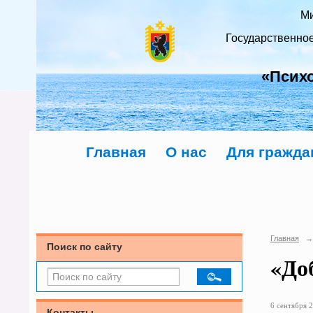
Ми
Государственно
«Псих
Главная
О нас
Для гражда
Главная
→
Поиск по сайту
«До
6 сентября 2
Контакты