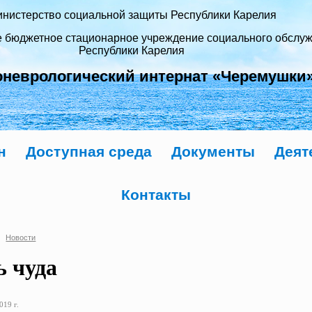
нистерство социальной защиты Республики Карелия
е бюджетное стационарное учреждение социального обслу
Республики Карелия
оневрологический интернат «Черемушки
н
Доступная среда
Документы
Деят
Контакты
Новости
ь чуда
019 г.