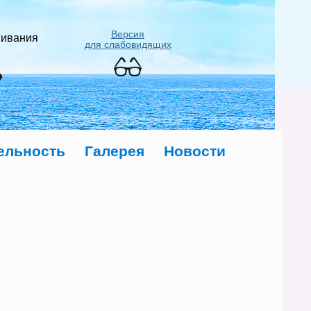
Версия
живания
для слабовидящих
»
ельность
Галерея
Новости