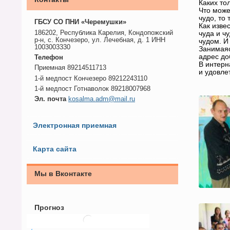
Каких то
Что може
чудо, то
ГБСУ СО ПНИ «Черемушки»
Как изве
186202, Республика Карелия, Кондопожский
чуда и ч
р-н, с. Кончезеро, ул. Лечебная, д. 1 ИНН
чудом. И
1003003330
Занимаяс
адрес до
Телефон
В интерн
Приемная 89214511713
и удовле
1-й медпост Кончезеро 89212243110
1-й медпост Готнаволок 89218007968
Эл. почта
kosalma.adm@mail.ru
Электронная приемная
Карта сайта
Мы в Вконтакте
Прогноз