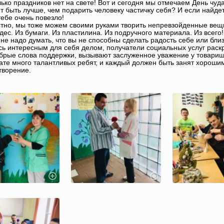
лько праздников нет на свете! Вот и сегодня мы отмечаем День чуд
т быть лучше, чем подарить человеку частичку себя? И если найде
 тебе очень повезло!
стно, мы тоже можем своими руками творить непревзойденные вещи
удес. Из бумаги. Из пластилина. Из подручного материала. Из всег
 не надо думать, что вы не способны сделать радость себе или бли
ь интересным для себя делом, получатели социальных услуг раск
брые слова поддержки, вызывают заслуженное уважение у товарищ
ате много талантливых ребят, и каждый должен быть занят хороши
творение.