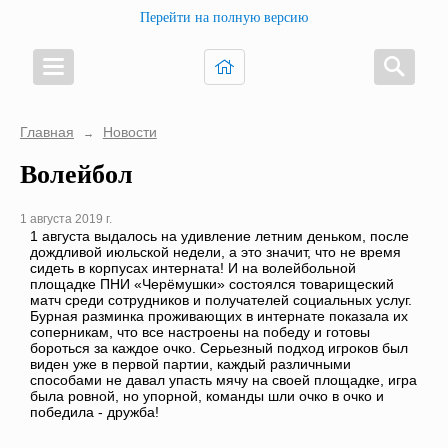
Перейти на полную версию
Главная
Новости
→
Волейбол
1 августа 2019 г.
1 августа выдалось на удивление летним деньком, после
дождливой июльской недели, а это значит, что не время
сидеть в корпусах интерната! И на волейбольной
площадке ПНИ «Черёмушки» состоялся товарищеский
матч среди сотрудников и получателей социальных услуг.
Бурная разминка проживающих в интернате показала их
соперникам, что все настроены на победу и готовы
бороться за каждое очко. Серьезный подход игроков был
виден уже в первой партии, каждый различными
способами не давал упасть мячу на своей площадке, игра
была ровной, но упорной, команды шли очко в очко и
победила - дружба!