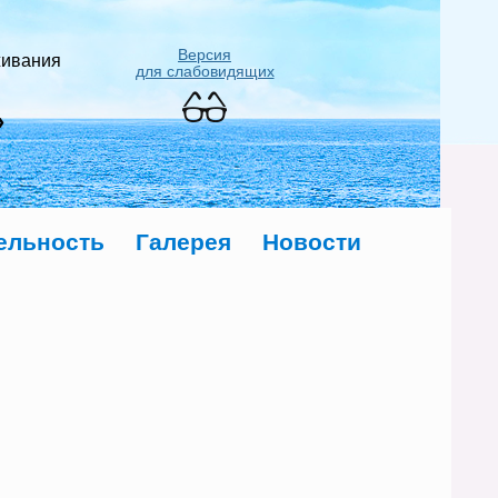
Версия
живания
для слабовидящих
»
ельность
Галерея
Новости