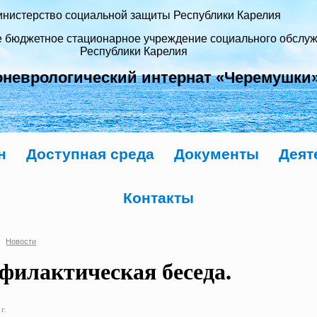
нистерство социальной защиты Республики Карелия
е бюджетное стационарное учреждение социального обслу
Республики Карелия
оневрологический интернат «Черемушки
н
Доступная среда
Документы
Деят
Контакты
Новости
филактическая беседа.
г.