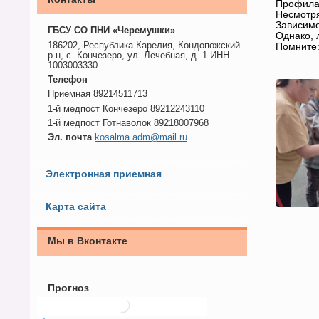
Профила
Несмотря
Зависимо
ГБСУ СО ПНИ «Черемушки»
Однако, 
186202, Республика Карелия, Кондопожский
Помните:
р-н, с. Кончезеро, ул. Лечебная, д. 1 ИНН
1003003330
Телефон
Приемная 89214511713
1-й медпост Кончезеро 89212243110
1-й медпост Готнаволок 89218007968
Эл. почта
kosalma.adm@mail.ru
Электронная приемная
Карта сайта
Мы в Вконтакте
Прогноз