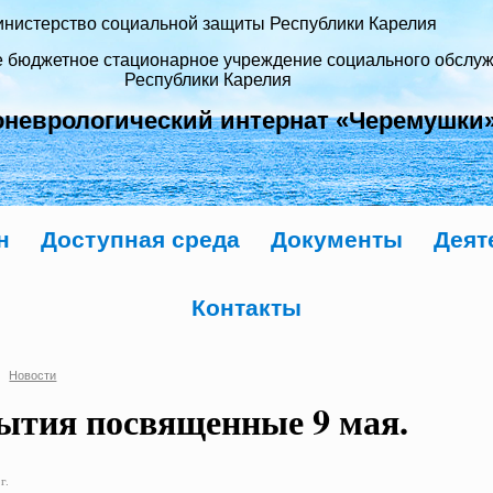
нистерство социальной защиты Республики Карелия
е бюджетное стационарное учреждение социального обслу
Республики Карелия
оневрологический интернат «Черемушки
н
Доступная среда
Документы
Деят
Контакты
Новости
ытия посвященные 9 мая.
г.