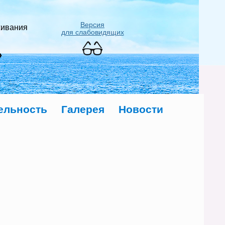
Версия
живания
для слабовидящих
»
ельность
Галерея
Новости