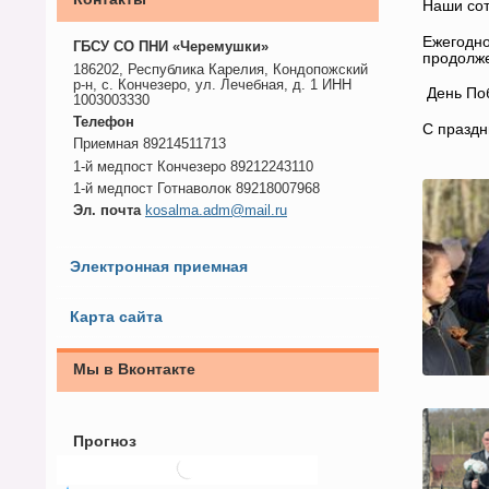
Наши сот
Ежегодно
ГБСУ СО ПНИ «Черемушки»
продолж
186202, Республика Карелия, Кондопожский
р-н, с. Кончезеро, ул. Лечебная, д. 1 ИНН
День Поб
1003003330
Телефон
С праздн
Приемная 89214511713
1-й медпост Кончезеро 89212243110
1-й медпост Готнаволок 89218007968
Эл. почта
kosalma.adm@mail.ru
Электронная приемная
Карта сайта
Мы в Вконтакте
Прогноз