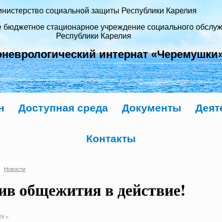
нистерство социальной защиты Республики Карелия
е бюджетное стационарное учреждение социального обслу
Республики Карелия
оневрологический интернат «Черемушки
н
Доступная среда
Документы
Деят
Контакты
Новости
ив общежития в действие!
6 г.