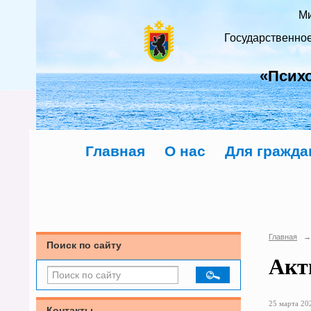
Ми
Государственно
«Псих
Главная
О нас
Для гражда
Главная
→
Поиск по сайту
Акт
25 марта 202
Контакты