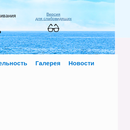
Версия
живания
для слабовидящих
»
ельность
Галерея
Новости