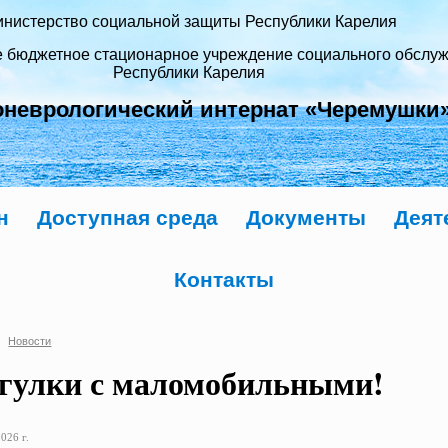
нистерство социальной защиты Республики Карелия
е бюджетное стационарное учреждение социального обслу
Республики Карелия
оневрологический интернат «Черемушки
н
Доступная среда
Документы
Деят
Контакты
Новости
гулки с маломобильными!
026 г.