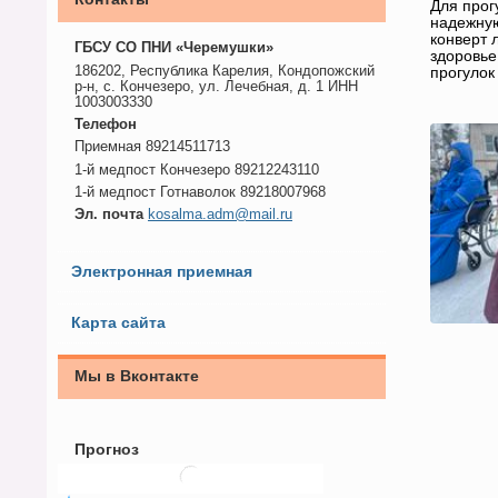
Для прог
надежную
конверт 
ГБСУ СО ПНИ «Черемушки»
здоровье
186202, Республика Карелия, Кондопожский
прогулок
р-н, с. Кончезеро, ул. Лечебная, д. 1 ИНН
1003003330
Телефон
Приемная 89214511713
1-й медпост Кончезеро 89212243110
1-й медпост Готнаволок 89218007968
Эл. почта
kosalma.adm@mail.ru
Электронная приемная
Карта сайта
Мы в Вконтакте
Прогноз