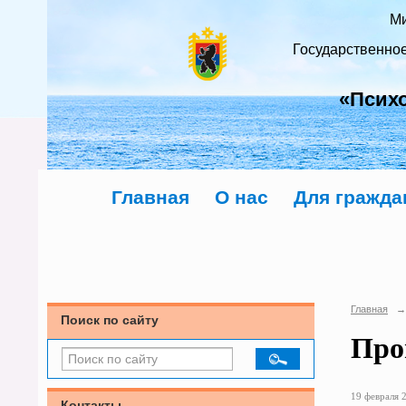
Ми
Государственно
«Псих
Главная
О нас
Для гражда
Главная
→
Поиск по сайту
Про
19 февраля 2
Контакты