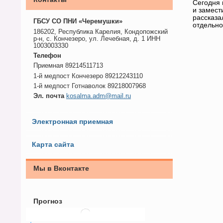
Сегодня 
и замест
рассказа
ГБСУ СО ПНИ «Черемушки»
отдельно
186202, Республика Карелия, Кондопожский
р-н, с. Кончезеро, ул. Лечебная, д. 1 ИНН
1003003330
Телефон
Приемная 89214511713
1-й медпост Кончезеро 89212243110
1-й медпост Готнаволок 89218007968
Эл. почта
kosalma.adm@mail.ru
Электронная приемная
Карта сайта
Мы в Вконтакте
Прогноз