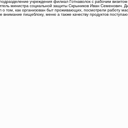
подразделение учреждения филиал Готнаволок с рабочим визитом
итель министра социальной защиты Скрыников Иван Семенович. Ди
л о том, как организован быт проживающих, посмотрели работу мас
е внимание пищеблоку, меню а также качеству продуктов поступа