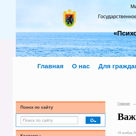
Ми
Государственно
«Псих
Главная
О нас
Для гражда
Главная
→
Поиск по сайту
Важ
18 ноября 20
Контакты