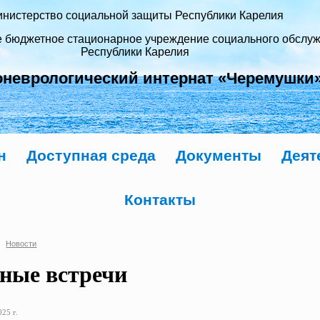
нистерство социальной защиты Республики Карелия
е бюджетное стационарное учреждение социального обслу
Республики Карелия
оневрологический интернат «Черемушки
н
Доступная среда
Документы
Деят
Контакты
Новости
ные встречи
25 г.