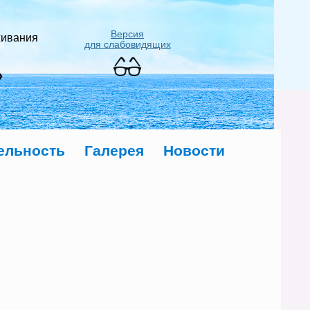
Версия
живания
для слабовидящих
»
ельность
Галерея
Новости