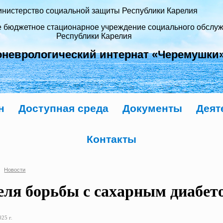
нистерство социальной защиты Республики Карелия
е бюджетное стационарное учреждение социального обслу
Республики Карелия
оневрологический интернат «Черемушки
н
Доступная среда
Документы
Деят
Контакты
Новости
еля борьбы с сахарным диабет
25 г.