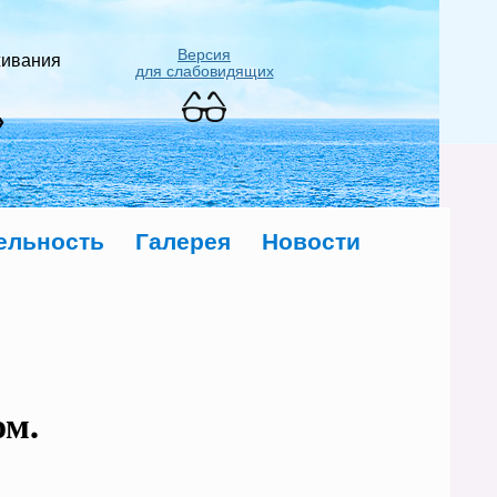
Версия
живания
для слабовидящих
»
ельность
Галерея
Новости
ом.