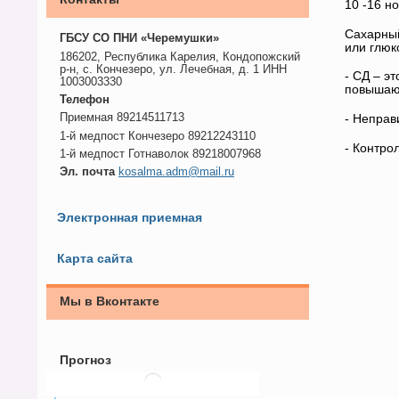
10 -16 н
Сахарный
ГБСУ СО ПНИ «Черемушки»
или глюк
186202, Республика Карелия, Кондопожский
р-н, с. Кончезеро, ул. Лечебная, д. 1 ИНН
- СД – э
1003003330
повышающ
Телефон
Приемная 89214511713
- Неправ
1-й медпост Кончезеро 89212243110
- Контро
1-й медпост Готнаволок 89218007968
Эл. почта
kosalma.adm@mail.ru
Электронная приемная
Карта сайта
Мы в Вконтакте
Прогноз