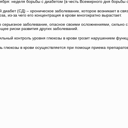
оября: неделя борьбы с диабетом (в честь Всемирного дня борьбы 
 диабет (СД) – хроническое заболевание, которое возникает в связ
оза, из-за чего его концентрация в крови многократно вырастает.
то серьезное заболевание, опасное своими осложнениями, сильно 
ее риски развития других заболеваний.
ильный контроль уровня глюкозы в крови грозит нарушением функц
ль глюкозы в крови осуществляется при помощи приема препаратов