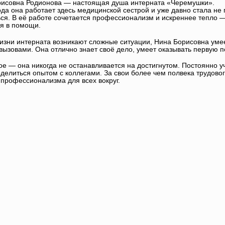
рисовна Родионова — настоящая душа интерната «Черемушки».
ода она работает здесь медицинской сестрой и уже давно стала не 
ся. В её работе сочетается профессионализм и искреннее тепло — 
я в помощи.
жизни интерната возникают сложные ситуации, Нина Борисовна уме
ызовами. Она отлично знает своё дело, умеет оказывать первую по
ое — она никогда не останавливается на достигнутом. Постоянно у
оделиться опытом с коллегами. За свои более чем полвека трудов
 профессионализма для всех вокруг.