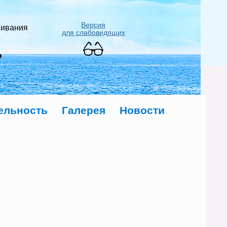
Версия
живания
для слабовидящих
»
ельность
Галерея
Новости