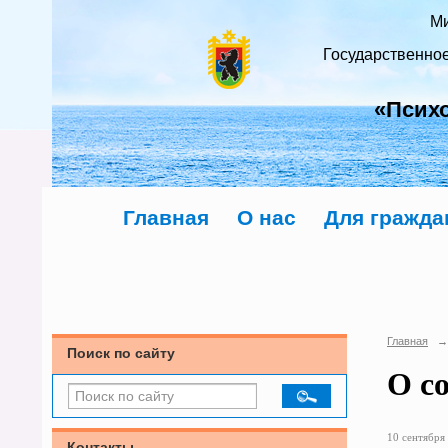
Ми
Государственно
«Псих
Главная
О нас
Для гражда
Главная
→
Поиск по сайту
О с
10 сентября 
Контакты