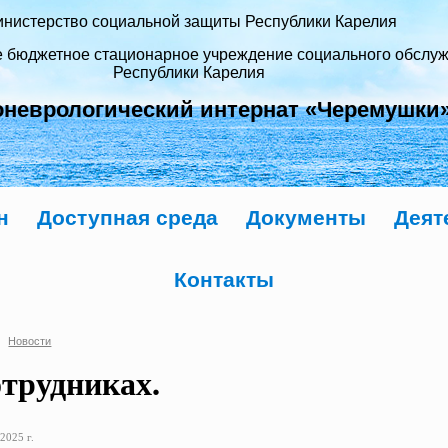
нистерство социальной защиты Республики Карелия
е бюджетное стационарное учреждение социального обслу
Республики Карелия
оневрологический интернат «Черемушки
н
Доступная среда
Документы
Деят
Контакты
Новости
отрудниках.
2025 г.