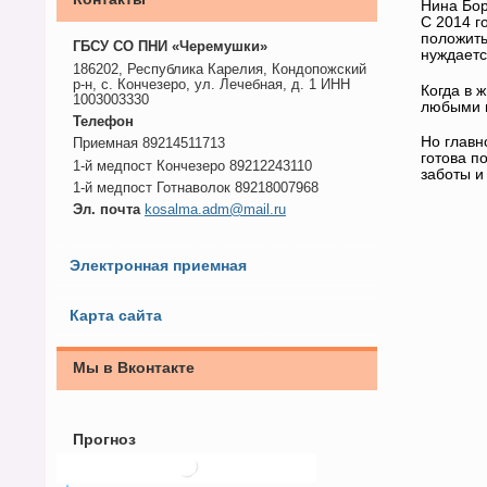
Нина Бо
С 2014 г
положить
ГБСУ СО ПНИ «Черемушки»
нуждаетс
186202, Республика Карелия, Кондопожский
р-н, с. Кончезеро, ул. Лечебная, д. 1 ИНН
Когда в 
1003003330
любыми в
Телефон
Но главн
Приемная 89214511713
готова п
1-й медпост Кончезеро 89212243110
заботы и
1-й медпост Готнаволок 89218007968
Эл. почта
kosalma.adm@mail.ru
Электронная приемная
Карта сайта
Мы в Вконтакте
Прогноз