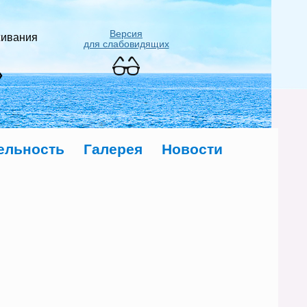
Версия
живания
для слабовидящих
»
ельность
Галерея
Новости