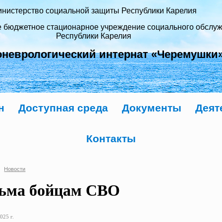
нистерство социальной защиты Республики Карелия
е бюджетное стационарное учреждение социального обслу
Республики Карелия
оневрологический интернат «Черемушки
н
Доступная среда
Документы
Деят
Контакты
Новости
ьма бойцам СВО
025 г.