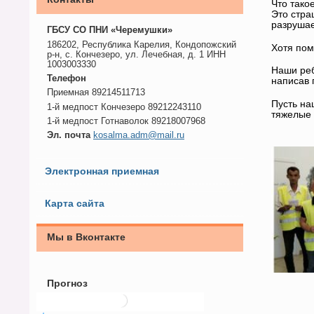
Что тако
Это стра
разрушае
ГБСУ СО ПНИ «Черемушки»
186202, Республика Карелия, Кондопожский
Хотя пом
р-н, с. Кончезеро, ул. Лечебная, д. 1 ИНН
1003003330
Наши реб
Телефон
написав 
Приемная 89214511713
Пусть на
1-й медпост Кончезеро 89212243110
тяжелые 
1-й медпост Готнаволок 89218007968
Эл. почта
kosalma.adm@mail.ru
Электронная приемная
Карта сайта
Мы в Вконтакте
Прогноз