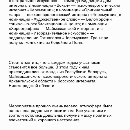
«Театральное искусство» — команда Видлицкий Дом
интернат; в номинации «Вокал» — психоневрологический
интернат «Черемушки»; в номинации «Оригинальный
жанр» — психоневрологический интернат «Черемушки»; в
номинации «Художественное слово» — Беломорский
социально-реабилитационный центр; в номинации
«Хореография» — Маймаксанский интернат; и в
номинации «Изобразительное искусство» —
подразделение Готнаволок «Черемушки». Гран-при
получил коллектив из Лодейного Поля.
Стоит отметить, что с каждым годом участников
становится всё больше. В этом году к нам
присоединились команды из Республики Беларусь,
Маймаксанского психоневрологического интерната
Архангельской области и борского интерната
Нижегородской области.
Мероприятие прошло очень весело: атмосфера была
наполнена радостью и позитивом. Все участники и
зрители остались довольны, получив массу приятных
впечатлений и хорошего настроения.