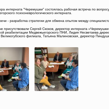
ора интерната "Черемушки" состоялась рабочая встреча по вопро
горского психоневрологического интерната.
речи - разработка стратегии для обмена опытом между специалист
че присутствовали Сергей Скоков, директор интерната «Черемушки
ой реабилитации Медвежьегорского ПНИ, Лидия Несветаева дирек
 Великогубского филиала, Татьяна Малиновская, директор Пиндуш