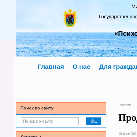
Ми
Государственно
«Псих
Главная
О нас
Для гражда
Главная
→
Поиск по сайту
Про
18 июля 2025
Контакты