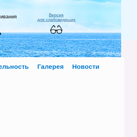
Версия
живания
для слабовидящих
»
ельность
Галерея
Новости