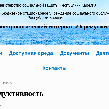
нистерство социальной защиты Республики Карелия
е бюджетное стационарное учреждение социального обслу
Республики Карелия
оневрологический интернат «Черемушки
н
Доступная среда
Документы
Деят
Контакты
Новости
дуктивность
 г.