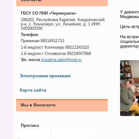
У директ
ГБСУ СО ПНИ «Черемушки»
Медвежье
186202, Республика Карелия, Кондопожский
р-н, с. Кончезеро, ул. Лечебная, д. 1 ИНН
Цель вст
1003003330
Телефон
На встре
Приемная 89214511713
социальн
директор
1-й медпост Кончезеро 89212243110
1-й медпост Готнаволок 89218007968
Эл. почта
kosalma.adm@mail.ru
Электронная приемная
Карта сайта
Мы в Вконтакте
Прогноз