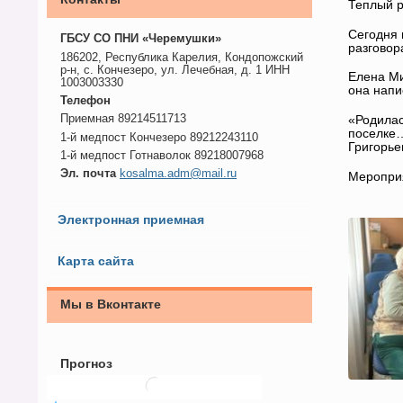
Теплый р
Сегодня 
ГБСУ СО ПНИ «Черемушки»
разговор
186202, Республика Карелия, Кондопожский
р-н, с. Кончезеро, ул. Лечебная, д. 1 ИНН
Елена Ми
1003003330
она напи
Телефон
Приемная 89214511713
«Родилас
поселке…
1-й медпост Кончезеро 89212243110
Григорье
1-й медпост Готнаволок 89218007968
Эл. почта
kosalma.adm@mail.ru
Мероприя
Электронная приемная
Карта сайта
Мы в Вконтакте
Прогноз