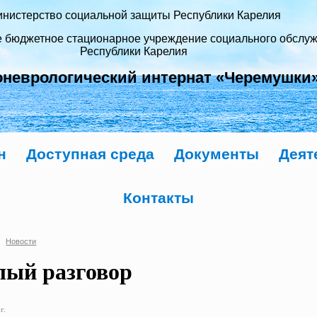
нистерство социальной защиты Республики Карелия
е бюджетное стационарное учреждение социального обслу
Республики Карелия
оневрологический интернат «Черемушки
н
Доступная среда
Документы
Деят
Контакты
Новости
лый разговор
г.