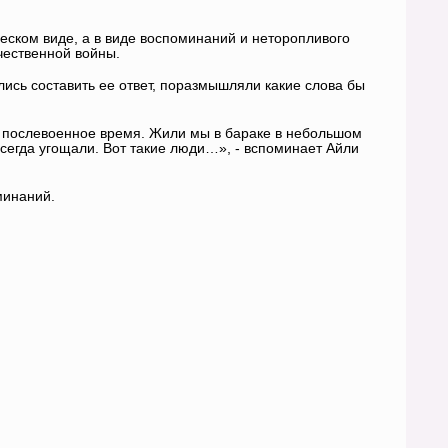
ческом виде, а в виде воспоминаний и неторопливого
чественной войны.
ись составить ее ответ, поразмышляли какие слова бы
ню послевоенное время. Жили мы в бараке в небольшом
всегда угощали. Вот такие люди…», - вспоминает Айли
минаний.