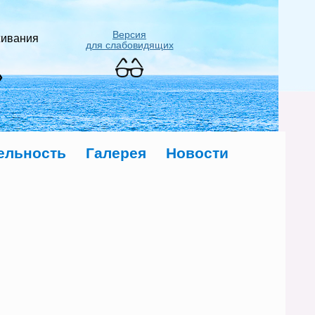
Версия
живания
для слабовидящих
»
ельность
Галерея
Новости