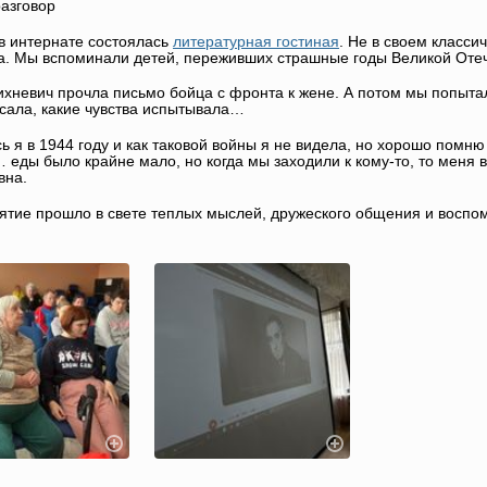
азговор
в интернате состоялась
литературная гостиная
. Не в своем класси
а. Мы вспоминали детей, переживших страшные годы Великой Оте
хневич прочла письмо бойца с фронта к жене. А потом мы попытал
сала, какие чувства испытывала…
ь я в 1944 году и как таковой войны я не видела, но хорошо пом
 еды было крайне мало, но когда мы заходили к кому-то, то меня 
вна.
тие прошло в свете теплых мыслей, дружеского общения и воспо