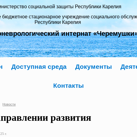
нистерство социальной защиты Республики Карелия
е бюджетное стационарное учреждение социального обслу
Республики Карелия
оневрологический интернат «Черемушки
н
Доступная среда
Документы
Деят
Контакты
Новости
аправлении развития
25 г.