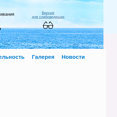
Версия
живания
для слабовидящих
»
ельность
Галерея
Новости