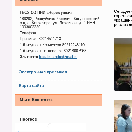
Сегодня 
ГБСУ СО ПНИ «Черемушки»
карельск
186202, Республика Карелия, Кондопожский
украшени
р-н, с. Кончезеро, ул. Лечебная, д. 1 ИНН
реализов
1003003330
Телефон
Приемная 89214511713
1-й медпост Кончезеро 89212243110
1-й медпост Готнаволок 89218007968
Эл. почта
kosalma.adm@mail.ru
Электронная приемная
Карта сайта
Мы в Вконтакте
Прогноз