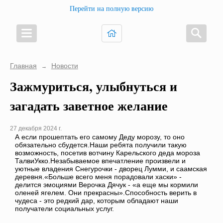
Перейти на полную версию
Главная
Новости
→
Зажмуриться, улыбнуться и
загадать заветное желание
27 декабря 2024 г.
А если прошептать его самому Деду морозу, то оно
обязательно сбудется.Наши ребята получили такую
возможность, посетив вотчину Карельского деда мороза
ТалвиУкко.Незабываемое впечатление произвели и
уютные владения Снегурочки - дворец Лумми, и саамская
деревня.«Больше всего меня порадовали хаски» -
делится эмоциями Верочка Дячук - «а еще мы кормили
оленей ягелем. Они прекрасны».Способность верить в
чудеса - это редкий дар, которым обладают наши
получатели социальных услуг.