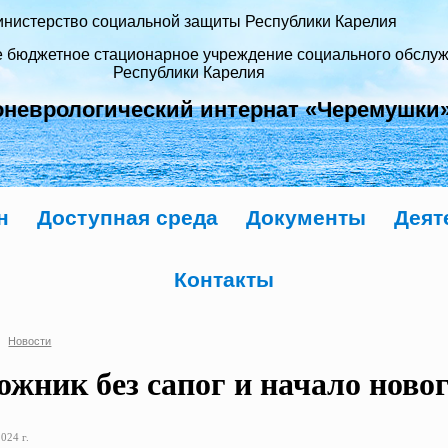
нистерство социальной защиты Республики Карелия
е бюджетное стационарное учреждение социального обслу
Республики Карелия
оневрологический интернат «Черемушки
н
Доступная среда
Документы
Деят
Контакты
Новости
ожник без сапог и начало ново
024 г.