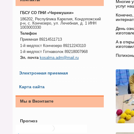
Многие у
услуг на
ГБСУ СО ПНИ «Черемушки»
Конечно,
186202, Республика Карелия, Кондопожский
интернат
р-н, с. Кончезеро, ул. Лечебная, д. 1 ИНН
1003003330
День озн
изготовл
Телефон
Приемная 89214511713
А в откр
1-й медпост Кончезеро 89212243110
изготови
1-й медпост Готнаволок 89218007968
Потихонь
Эл. почта
kosalma.adm@mail.ru
Электронная приемная
Карта сайта
Мы в Вконтакте
Прогноз