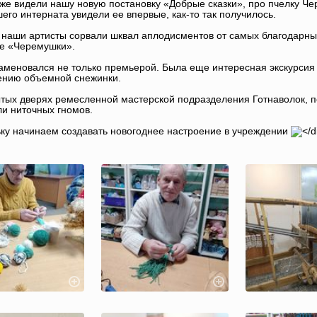
же видели нашу новую постановку «Добрые сказки», про пчелку Ч
шего интерната увидели ее впервые, как-то так получилось.
 наши артисты сорвали шквал аплодисментов от самых благодарных
е «Черемушки».
аменовался не только премьерой. Была еще интересная экскурсия 
ению объемной снежинки.
ытых дверях ремесленной мастерской подразделения Готнаволок, 
ли ниточных гномов.
ку начинаем создавать новогоднее настроение в учреждении