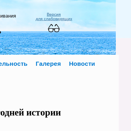
Версия
живания
для слабовидящих
»
ельность
Галерея
Новости
годней истории