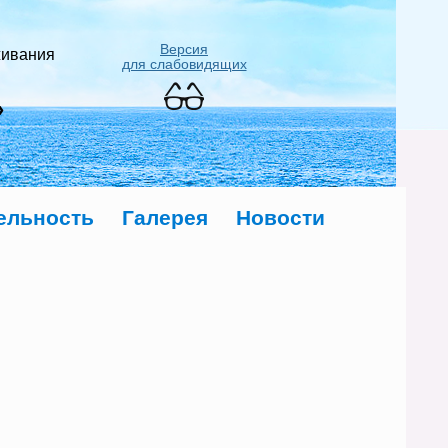
Версия
живания
для слабовидящих
»
ельность
Галерея
Новости