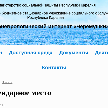
нистерство социальной защиты Республики Карелия
е бюджетное стационарное учреждение социального обслу
Республики Карелия
оневрологический интернат «Черемушки
н
Доступная среда
Документы
Деят
Контакты
Новости
ендарное место
24 г.