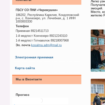
Легко уз
Получате
эмоций.
ГБСУ СО ПНИ «Черемушки»
Место, к
186202, Республика Карелия, Кондопожский
жителю Р
р-н, с. Кончезеро, ул. Лечебная, д. 1 ИНН
1003003330
Телефон
Приемная 89214511713
1-й медпост Кончезеро 89212243110
1-й медпост Готнаволок 89218007968
Эл. почта
kosalma.adm@mail.ru
Электронная приемная
Карта сайта
Мы в Вконтакте
Прогноз