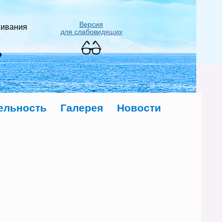
Версия
живания
для слабовидящих
»
ельность
Галерея
Новости