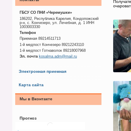
Получате
очароват
ГБСУ СО ПНИ «Черемушки»
186202, Республика Карелия, Кондопожский
р-н, с. Кончезеро, ул. Лечебная, д. 1 ИНН
1003003330
Телефон
Приемная 89214511713
1-й медпост Кончезеро 89212243110
1-й медпост Готнаволок 89218007968
Эл. почта
kosalma.adm@mail.ru
Электронная приемная
Карта сайта
Мы в Вконтакте
Прогноз