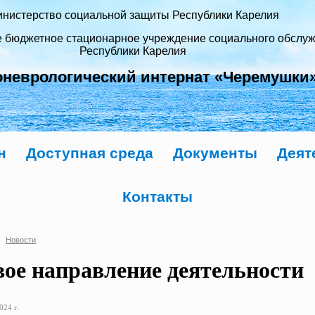
нистерство социальной защиты Республики Карелия
е бюджетное стационарное учреждение социального обслу
Республики Карелия
оневрологический интернат «Черемушки
н
Доступная среда
Документы
Деят
Контакты
Новости
ое направление деятельности
024 г.