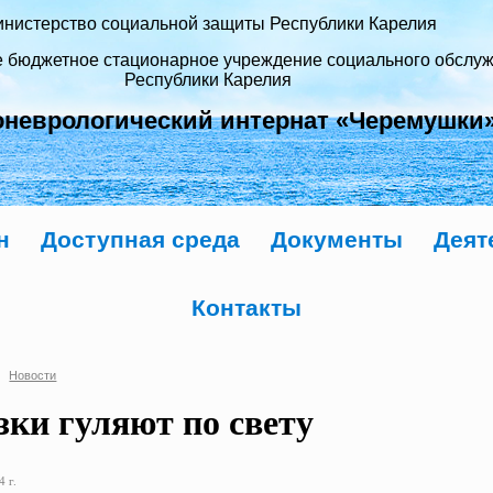
нистерство социальной защиты Республики Карелия
е бюджетное стационарное учреждение социального обслу
Республики Карелия
оневрологический интернат «Черемушки
н
Доступная среда
Документы
Деят
Контакты
Новости
зки гуляют по свету
 г.