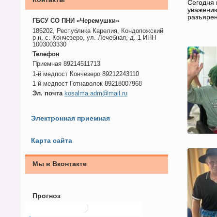
Сегодня 
уважению
разъярен
ГБСУ СО ПНИ «Черемушки»
186202, Республика Карелия, Кондопожский
р-н, с. Кончезеро, ул. Лечебная, д. 1 ИНН
1003003330
Телефон
Приемная 89214511713
1-й медпост Кончезеро 89212243110
1-й медпост Готнаволок 89218007968
Эл. почта
kosalma.adm@mail.ru
Электронная приемная
Карта сайта
Мы в Вконтакте
Прогноз