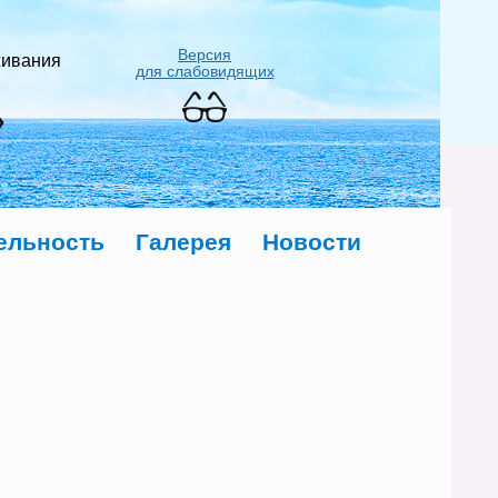
Версия
живания
для слабовидящих
»
ельность
Галерея
Новости