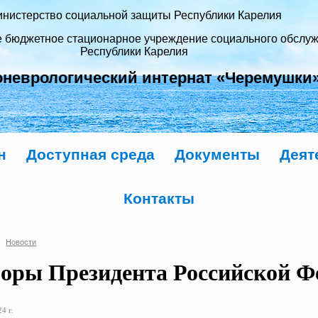
нистерство социальной защиты Республики Карелия
е бюджетное стационарное учреждение социального обслу
Республики Карелия
оневрологический интернат «Черемушки
н
Доступная среда
Документы
Деят
Контакты
Новости
оры Президента Российской Ф
4 г.