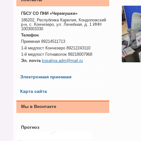
ГБСУ СО ПНИ «Черемушки»
186202, Республика Карелия, Кондопожский
р-н, с. Кончезеро, ул. Лечебная, д. 1 ИНН
1003003330
Телефон
Приемная 89214511713
1-й медпост Кончезеро 89212243110
1-й медпост Готнаволок 89218007968
Эл. почта
kosalma.adm@mail.ru
Электронная приемная
Карта сайта
Мы в Вконтакте
Прогноз