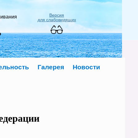
Версия
живания
для слабовидящих
»
ельность
Галерея
Новости
едерации