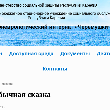
нистерство социальной защиты Республики Карелия
е бюджетное стационарное учреждение социального обслу
Республики Карелия
оневрологический интернат «Черемушки
н
Доступная среда
Документы
Деят
Контакты
Новости
бычная сказка
24 г.