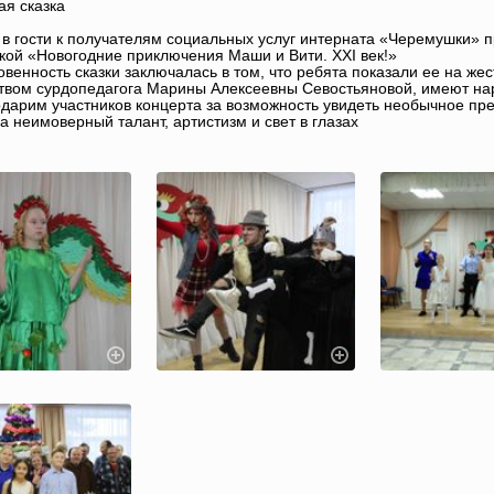
я сказка
 в гости к получателям социальных услуг интерната «Черемушки» п
кой «Новогодние приключения Маши и Вити. XXI век!»
венность сказки заключалась в том, что ребята показали ее на же
твом сурдопедагога Марины Алексеевны Севостьяновой, имеют на
дарим участников концерта за возможность увидеть необычное пре
За неимоверный талант, артистизм и свет в глазах