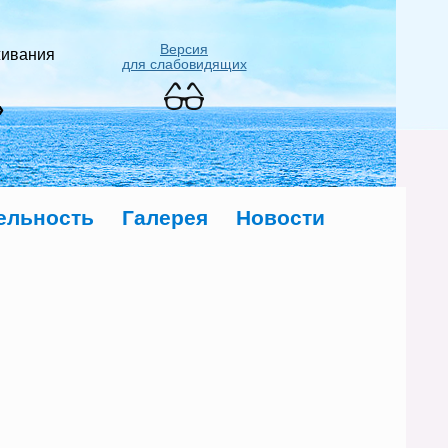
Версия
живания
для слабовидящих
»
ельность
Галерея
Новости