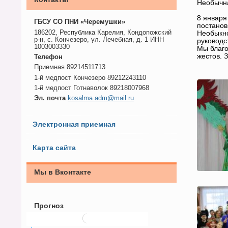
Необычна
8 января
ГБСУ СО ПНИ «Черемушки»
постанов
186202, Республика Карелия, Кондопожский
Необыкно
р-н, с. Кончезеро, ул. Лечебная, д. 1 ИНН
руководс
1003003330
Мы благо
жестов. 
Телефон
Приемная 89214511713
1-й медпост Кончезеро 89212243110
1-й медпост Готнаволок 89218007968
Эл. почта
kosalma.adm@mail.ru
Электронная приемная
Карта сайта
Мы в Вконтакте
Прогноз